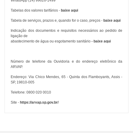
WhatsApp (14) 99626-1499
Tabelas dos valores tarifários -
baixe aqui
Tabela de serviços, prazos e, quando for o caso, preços -
baixe aqui
Indicação dos documentos e requisitos necessários ao pedido de
ligação de
abastecimento de água ou esgotamento sanitário
-
baixe aqui
Número de telefone da Ouvidoria e do endereço eletrônico da
ARVAP.
Endereço: Via Chico Mendes, 65 - Quinta dos Flamboyants, Assis -
SP, 19810-005
Telefone: 0800 020 0010
Site -
https://arvap.sp.gov.br/