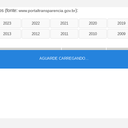
os (fonte:
):
www.portaltransparencia.gov.br
2023
2022
2021
2020
2019
2013
2012
2011
2010
2009
O
CPF
NIS
AGUARDE CARREGANDO...