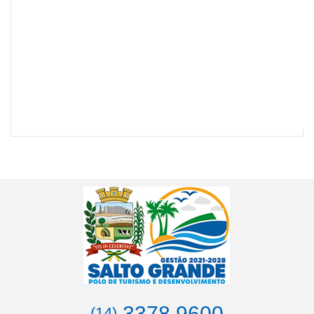
3378.9600
(14)