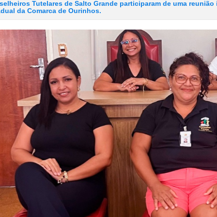
elheiros Tutelares de Salto Grande participaram de uma reunião
adual da Comarca de Ourinhos.