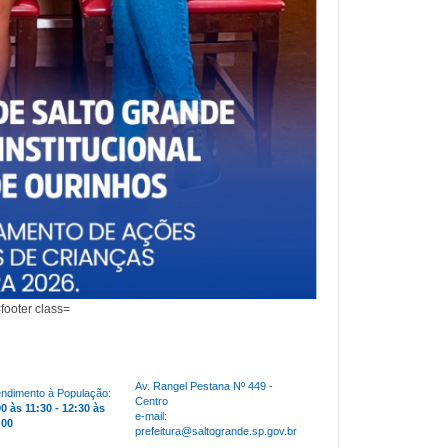
Av. Rangel Pestana Nº 449 -
endimento à População:
Centro
00 às 11:30 - 12:30 às
e-mail:
:00
prefeitura@saltogrande.sp.gov.br