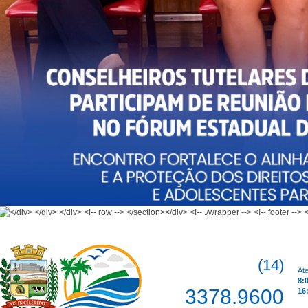
(14)
At
8:
3378.9600
16